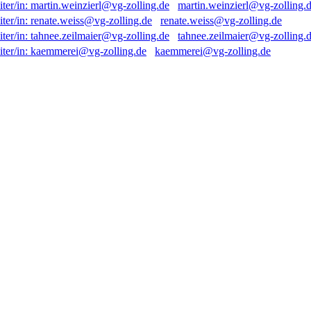
martin.weinzierl@vg-zolling.
renate.weiss@vg-zolling.de
tahnee.zeilmaier@vg-zolling.
kaemmerei@vg-zolling.de