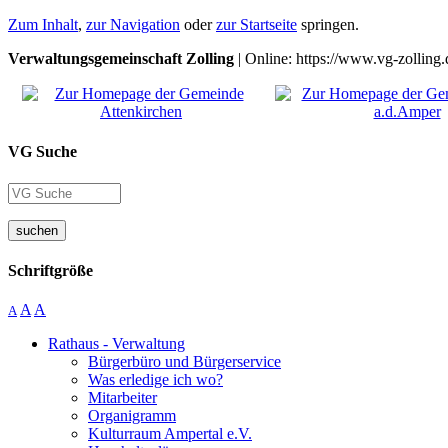
Zum Inhalt
,
zur Navigation
oder
zur Startseite
springen.
Verwaltungsgemeinschaft Zolling
| Online: https://www.vg-zolling.
VG Suche
suchen
Schriftgröße
A
A
A
Rathaus - Verwaltung
Bürgerbüro und Bürgerservice
Was erledige ich wo?
Mitarbeiter
Organigramm
Kulturraum Ampertal e.V.