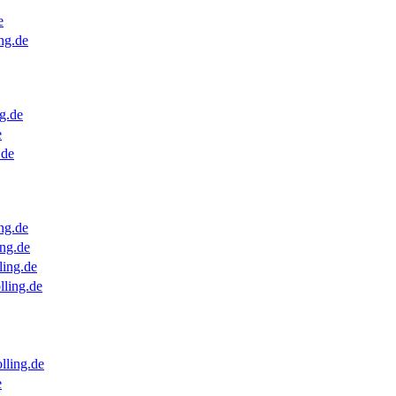
e
ng.de
g.de
e
.de
ng.de
ng.de
ling.de
lling.de
lling.de
e