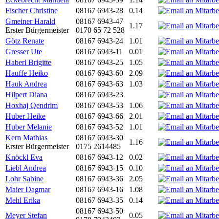
Fischer Christine
08167 6943-28
0.14
Gmeiner Harald
08167 6943-47
1.17
Erster Bürgermeister
0170 65 72 528
Götz Renate
08167 6943-24
1.01
Gresser Ute
08167 6943-11
0.01
Haberl Brigitte
08167 6943-25
1.05
Hauffe Heiko
08167 6943-60
2.09
Hauk Andrea
08167 6943-63
1.03
Hilpert Diana
08167 6943-23
Hoxhaj Qendrim
08167 6943-53
1.06
Huber Heike
08167 6943-66
2.01
Huber Melanie
08167 6943-52
1.01
Kern Mathias
08167 6943-30
1.16
Erster Bürgermeister
0175 2614485
Knöckl Eva
08167 6943-12
0.02
Liebl Andrea
08167 6943-15
0.10
Lohr Sabine
08167 6943-36
2.05
Maier Dagmar
08167 6943-16
1.08
Mehl Erika
08167 6943-35
0.14
08167 6943-50
Meyer Stefan
0.05