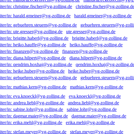
christine.fischer@vg-zolling.d
harald.gmeiner@vg-zolling.de
gebuehren.steuern@vg-zolli
ute.gresser@vg-zolling.de
brigitte.haberl@vg-zolling.de
heiko.hauffe@vg-zolling.de
finanzen@vg-zolling.de
diana.hilpert@vg-zolling.de
qendrim.hoxhaj@vg-zolling.d
heike.huber@vg-zolling.de
gebuehren.steuern@vg-zolli
mathias.kern@vg-zolling.de
eva.knoeckl@vg-zolling.de
andrea.liebl@vg-zolling.de
sabine.lohr@vg-zolling.de
dagmar.maier@vg-zolling.de
erika.mehl@vg-zolling.de
stefan.meyer@vg-zolling.de