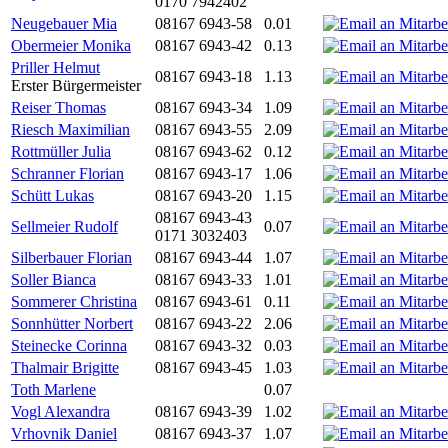
0170 7942402
Neugebauer Mia
08167 6943-58
0.01
Obermeier Monika
08167 6943-42
0.13
Priller Helmut
08167 6943-18
1.13
Erster Bürgermeister
Reiser Thomas
08167 6943-34
1.09
Riesch Maximilian
08167 6943-55
2.09
Rottmüller Julia
08167 6943-62
0.12
Schranner Florian
08167 6943-17
1.06
Schütt Lukas
08167 6943-20
1.15
08167 6943-43
Sellmeier Rudolf
0.07
0171 3032403
Silberbauer Florian
08167 6943-44
1.07
Soller Bianca
08167 6943-33
1.01
Sommerer Christina
08167 6943-61
0.11
Sonnhütter Norbert
08167 6943-22
2.06
Steinecke Corinna
08167 6943-32
0.03
Thalmair Brigitte
08167 6943-45
1.03
Toth Marlene
0.07
Vogl Alexandra
08167 6943-39
1.02
Vrhovnik Daniel
08167 6943-37
1.07