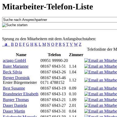
Mitarbeiter-Telefon-Liste
Sprung zu den Mitarbeitern mit dem Anfangsbuchstaben:
a
B
D
E
F
G
H
K
L
M
N
O
P
R
S
T
V
W
Z
Telefonliste der M
Name
Telefon
Zimmer
actago GmbH
09951 99990-20
Baier Marianne
08167 6943-51
1.14
Beck Silvia
08167 6943-26
1.04
Berger Dominik
08167 6943-46
1.12
Erster Bürgermeister
0171 4788152
Best Susanne
08167 6943-19
0.09
Brandmeier Elisabeth
08167 6943-13
0.10
Burger Thomas
08167 6943-21
1.09
Dauer Daniela
08167 6943-27
2.01
Dauer Martin
08167 6943-31
0.04
Eckebrecht Manuela
08167 6943-59
1.14