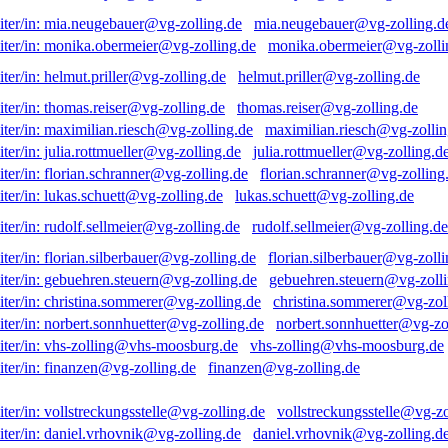
mia.neugebauer@vg-zolling.d
monika.obermeier@vg-zolli
helmut.priller@vg-zolling.de
thomas.reiser@vg-zolling.de
maximilian.riesch@vg-zollin
julia.rottmueller@vg-zolling.d
florian.schranner@vg-zolling
lukas.schuett@vg-zolling.de
rudolf.sellmeier@vg-zolling.de
florian.silberbauer@vg-zolli
gebuehren.steuern@vg-zolli
christina.sommerer@vg-zol
norbert.sonnhuetter@vg-zo
vhs-zolling@vhs-moosburg.de
finanzen@vg-zolling.de
vollstreckungsstelle@vg-zo
daniel.vrhovnik@vg-zolling.d