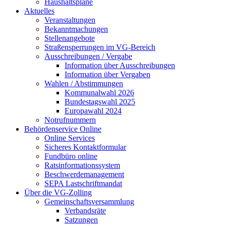
Haushaltspläne
Aktuelles
Veranstaltungen
Bekanntmachungen
Stellenangebote
Straßensperrungen im VG-Bereich
Ausschreibungen / Vergabe
Information über Ausschreibungen
Information über Vergaben
Wahlen / Abstimmungen
Kommunalwahl 2026
Bundestagswahl 2025
Europawahl 2024
Notrufnummern
Behördenservice Online
Online Services
Sicheres Kontaktformular
Fundbüro online
Ratsinformationssystem
Beschwerdemanagement
SEPA Lastschriftmandat
Über die VG-Zolling
Gemeinschaftsversammlung
Verbandsräte
Satzungen