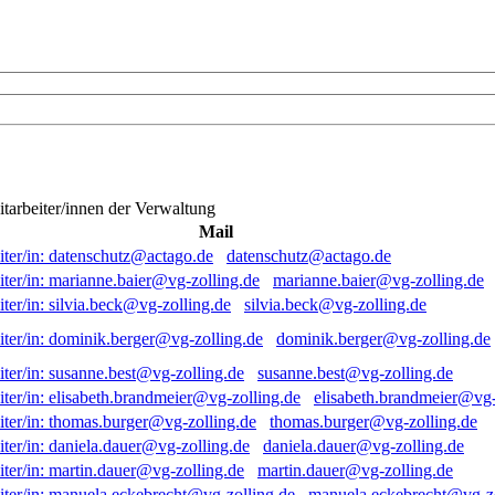
itarbeiter/innen der Verwaltung
Mail
datenschutz@actago.de
marianne.baier@vg-zolling.de
silvia.beck@vg-zolling.de
dominik.berger@vg-zolling.de
susanne.best@vg-zolling.de
elisabeth.brandmeier@vg-
thomas.burger@vg-zolling.de
daniela.dauer@vg-zolling.de
martin.dauer@vg-zolling.de
manuela.eckebrecht@vg-zo