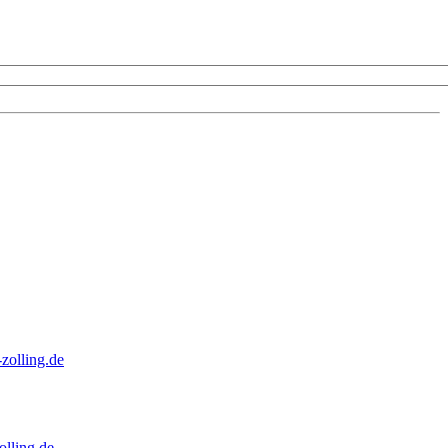
zolling.de
lling.de