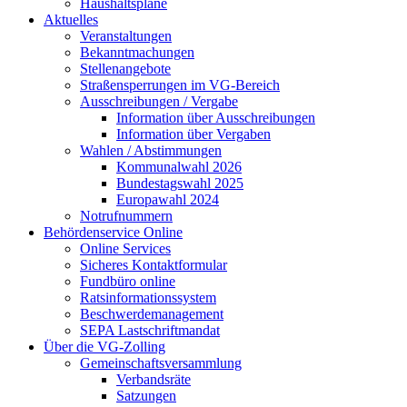
Haushaltspläne
Aktuelles
Veranstaltungen
Bekanntmachungen
Stellenangebote
Straßensperrungen im VG-Bereich
Ausschreibungen / Vergabe
Information über Ausschreibungen
Information über Vergaben
Wahlen / Abstimmungen
Kommunalwahl 2026
Bundestagswahl 2025
Europawahl 2024
Notrufnummern
Behördenservice Online
Online Services
Sicheres Kontaktformular
Fundbüro online
Ratsinformationssystem
Beschwerdemanagement
SEPA Lastschriftmandat
Über die VG-Zolling
Gemeinschaftsversammlung
Verbandsräte
Satzungen