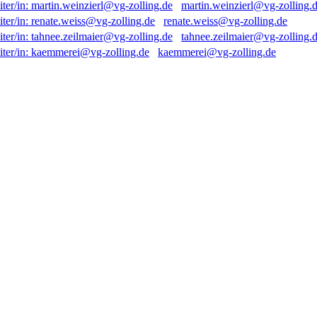
martin.weinzierl@vg-zolling.
renate.weiss@vg-zolling.de
tahnee.zeilmaier@vg-zolling.
kaemmerei@vg-zolling.de