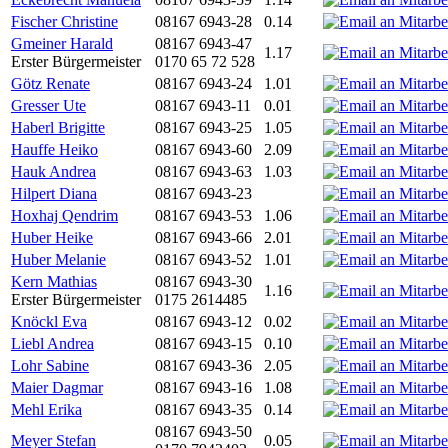
Fischer Christine
08167 6943-28
0.14
Gmeiner Harald
08167 6943-47
1.17
Erster Bürgermeister
0170 65 72 528
Götz Renate
08167 6943-24
1.01
Gresser Ute
08167 6943-11
0.01
Haberl Brigitte
08167 6943-25
1.05
Hauffe Heiko
08167 6943-60
2.09
Hauk Andrea
08167 6943-63
1.03
Hilpert Diana
08167 6943-23
Hoxhaj Qendrim
08167 6943-53
1.06
Huber Heike
08167 6943-66
2.01
Huber Melanie
08167 6943-52
1.01
Kern Mathias
08167 6943-30
1.16
Erster Bürgermeister
0175 2614485
Knöckl Eva
08167 6943-12
0.02
Liebl Andrea
08167 6943-15
0.10
Lohr Sabine
08167 6943-36
2.05
Maier Dagmar
08167 6943-16
1.08
Mehl Erika
08167 6943-35
0.14
08167 6943-50
Meyer Stefan
0.05