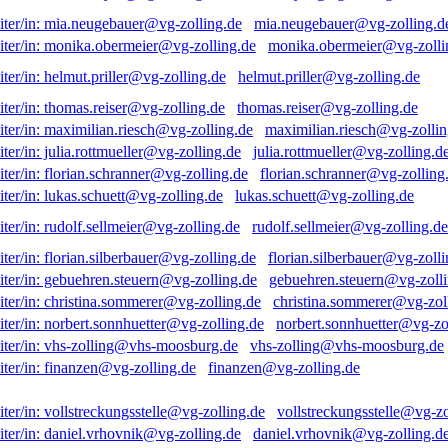
mia.neugebauer@vg-zolling.d
monika.obermeier@vg-zolli
helmut.priller@vg-zolling.de
thomas.reiser@vg-zolling.de
maximilian.riesch@vg-zollin
julia.rottmueller@vg-zolling.d
florian.schranner@vg-zolling
lukas.schuett@vg-zolling.de
rudolf.sellmeier@vg-zolling.de
florian.silberbauer@vg-zolli
gebuehren.steuern@vg-zolli
christina.sommerer@vg-zol
norbert.sonnhuetter@vg-zo
vhs-zolling@vhs-moosburg.de
finanzen@vg-zolling.de
vollstreckungsstelle@vg-zo
daniel.vrhovnik@vg-zolling.d