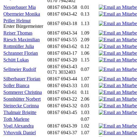
0170 7942402
Neugebauer Mia
08167 6943-58
0.01
Obermeier Monika
08167 6943-42
0.13
Priller Helmut
08167 6943-18
1.13
Erster Bürgermeister
Reiser Thomas
08167 6943-34
1.09
Riesch Maximilian
08167 6943-55
2.09
Rottmüller Julia
08167 6943-62
0.12
Schranner Florian
08167 6943-17
1.06
Schütt Lukas
08167 6943-20
1.15
08167 6943-43
Sellmeier Rudolf
0.07
0171 3032403
Silberbauer Florian
08167 6943-44
1.07
Soller Bianca
08167 6943-33
1.01
Sommerer Christina
08167 6943-61
0.11
Sonnhütter Norbert
08167 6943-22
2.06
Steinecke Corinna
08167 6943-32
0.03
Thalmair Brigitte
08167 6943-45
1.03
Toth Marlene
0.07
Vogl Alexandra
08167 6943-39
1.02
Vrhovnik Daniel
08167 6943-37
1.07