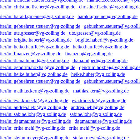
christine.fischer@vg-zolling.d
harald.gmeiner@vg-zolling.de
gebuehren.steuern@vg-zolli
ute.gresser@vg-zolling.de
brigitte.haberl@vg-zolling.de
heiko.hauffe@vg-zolling.de
finanzen@vg-zolling.de
diana.hilpert@vg-zolling.de
qendrim.hoxhaj@vg-zolling.d
heike.huber@vg-zolling.de
gebuehren.steuern@vg-zolli
mathias.kern@vg-zolling.de
eva.knoeckl@vg-zolling.de
andrea.liebl@vg-zolling.de
sabine.lohr@vg-zolling.de
dagmar.maier@vg-zolling.de
erika.mehl@vg-zolling.de
stefan.meyer@vg-zolling.de