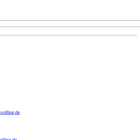
zolling.de
lling.de