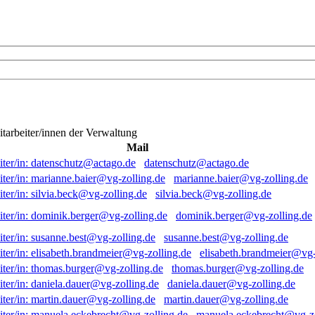
itarbeiter/innen der Verwaltung
Mail
datenschutz@actago.de
marianne.baier@vg-zolling.de
silvia.beck@vg-zolling.de
dominik.berger@vg-zolling.de
susanne.best@vg-zolling.de
elisabeth.brandmeier@vg-
thomas.burger@vg-zolling.de
daniela.dauer@vg-zolling.de
martin.dauer@vg-zolling.de
manuela.eckebrecht@vg-zo