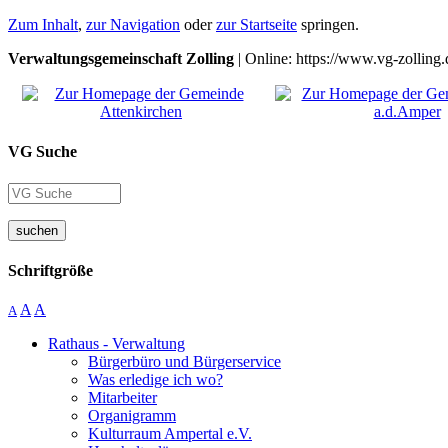
Zum Inhalt
,
zur Navigation
oder
zur Startseite
springen.
Verwaltungsgemeinschaft Zolling
| Online: https://www.vg-zolling.
VG Suche
suchen
Schriftgröße
A
A
A
Rathaus - Verwaltung
Bürgerbüro und Bürgerservice
Was erledige ich wo?
Mitarbeiter
Organigramm
Kulturraum Ampertal e.V.