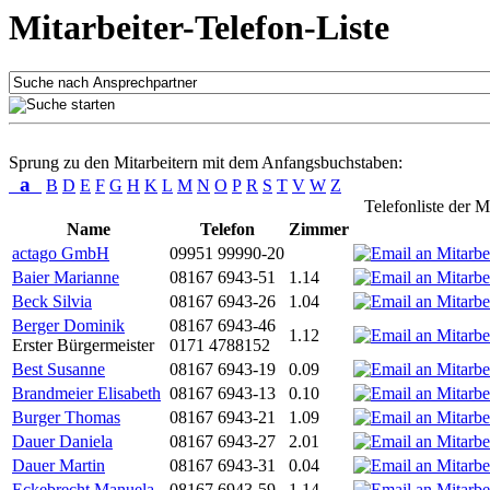
Mitarbeiter-Telefon-Liste
Sprung zu den Mitarbeitern mit dem Anfangsbuchstaben:
a
B
D
E
F
G
H
K
L
M
N
O
P
R
S
T
V
W
Z
Telefonliste der M
Name
Telefon
Zimmer
actago GmbH
09951 99990-20
Baier Marianne
08167 6943-51
1.14
Beck Silvia
08167 6943-26
1.04
Berger Dominik
08167 6943-46
1.12
Erster Bürgermeister
0171 4788152
Best Susanne
08167 6943-19
0.09
Brandmeier Elisabeth
08167 6943-13
0.10
Burger Thomas
08167 6943-21
1.09
Dauer Daniela
08167 6943-27
2.01
Dauer Martin
08167 6943-31
0.04
Eckebrecht Manuela
08167 6943-59
1.14