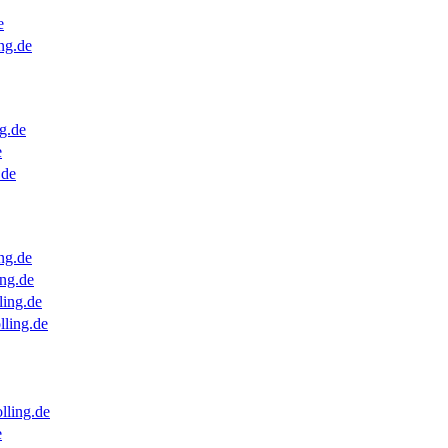
e
ng.de
g.de
e
.de
ng.de
ng.de
ling.de
lling.de
lling.de
e