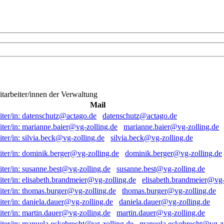
itarbeiter/innen der Verwaltung
Mail
datenschutz@actago.de
marianne.baier@vg-zolling.de
silvia.beck@vg-zolling.de
dominik.berger@vg-zolling.de
susanne.best@vg-zolling.de
elisabeth.brandmeier@vg-
thomas.burger@vg-zolling.de
daniela.dauer@vg-zolling.de
martin.dauer@vg-zolling.de
manuela.eckebrecht@vg-zo