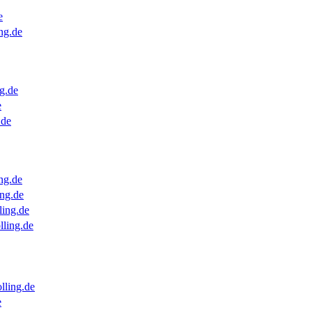
e
ng.de
g.de
e
.de
ng.de
ng.de
ling.de
lling.de
lling.de
e