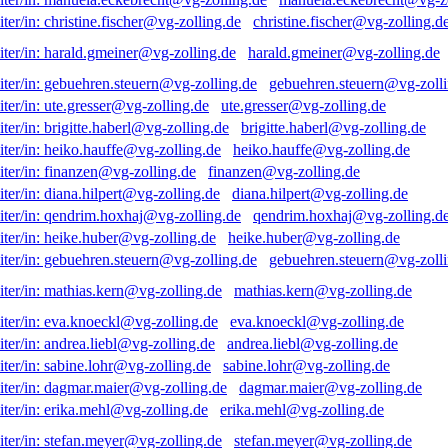
christine.fischer@vg-zolling.d
harald.gmeiner@vg-zolling.de
gebuehren.steuern@vg-zolli
ute.gresser@vg-zolling.de
brigitte.haberl@vg-zolling.de
heiko.hauffe@vg-zolling.de
finanzen@vg-zolling.de
diana.hilpert@vg-zolling.de
qendrim.hoxhaj@vg-zolling.d
heike.huber@vg-zolling.de
gebuehren.steuern@vg-zolli
mathias.kern@vg-zolling.de
eva.knoeckl@vg-zolling.de
andrea.liebl@vg-zolling.de
sabine.lohr@vg-zolling.de
dagmar.maier@vg-zolling.de
erika.mehl@vg-zolling.de
stefan.meyer@vg-zolling.de