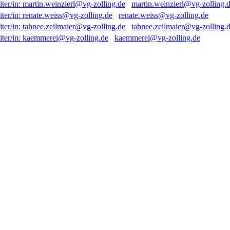
martin.weinzierl@vg-zolling.
renate.weiss@vg-zolling.de
tahnee.zeilmaier@vg-zolling.
kaemmerei@vg-zolling.de