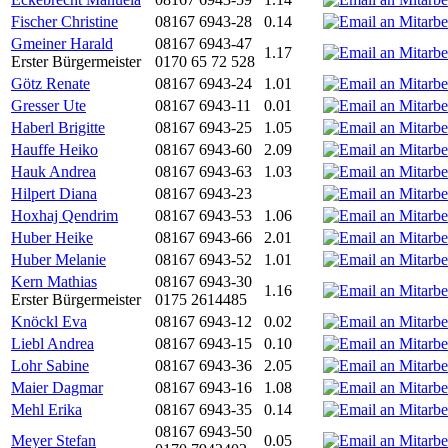
Fischer Christine
08167 6943-28
0.14
Gmeiner Harald
08167 6943-47
1.17
Erster Bürgermeister
0170 65 72 528
Götz Renate
08167 6943-24
1.01
Gresser Ute
08167 6943-11
0.01
Haberl Brigitte
08167 6943-25
1.05
Hauffe Heiko
08167 6943-60
2.09
Hauk Andrea
08167 6943-63
1.03
Hilpert Diana
08167 6943-23
Hoxhaj Qendrim
08167 6943-53
1.06
Huber Heike
08167 6943-66
2.01
Huber Melanie
08167 6943-52
1.01
Kern Mathias
08167 6943-30
1.16
Erster Bürgermeister
0175 2614485
Knöckl Eva
08167 6943-12
0.02
Liebl Andrea
08167 6943-15
0.10
Lohr Sabine
08167 6943-36
2.05
Maier Dagmar
08167 6943-16
1.08
Mehl Erika
08167 6943-35
0.14
08167 6943-50
Meyer Stefan
0.05