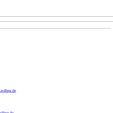
zolling.de
lling.de