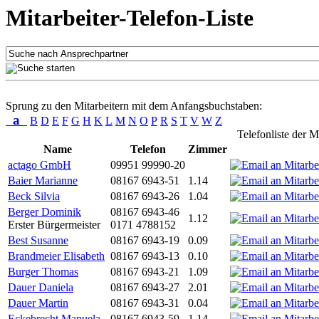
Mitarbeiter-Telefon-Liste
Sprung zu den Mitarbeitern mit dem Anfangsbuchstaben:
a
B
D
E
F
G
H
K
L
M
N
O
P
R
S
T
V
W
Z
Telefonliste der M
Name
Telefon
Zimmer
actago GmbH
09951 99990-20
Baier Marianne
08167 6943-51
1.14
Beck Silvia
08167 6943-26
1.04
Berger Dominik
08167 6943-46
1.12
Erster Bürgermeister
0171 4788152
Best Susanne
08167 6943-19
0.09
Brandmeier Elisabeth
08167 6943-13
0.10
Burger Thomas
08167 6943-21
1.09
Dauer Daniela
08167 6943-27
2.01
Dauer Martin
08167 6943-31
0.04
Eckebrecht Manuela
08167 6943-59
1.14