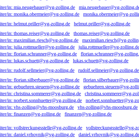
mia.neugebauer@vg-zolling.d
monika.obermeier@vg-zolli
helmut.priller@vg-zolling.de
thomas.reiser@vg-zolling.de
maximilian.riesch@vg-zollin
julia.rottmueller@vg-zolling.d
florian.schranner@vg-zolling
lukas.schuett@vg-zolling.de
rudolf.sellmeier@vg-zolling.de
florian.silberbauer@vg-zolli
gebuehren.steuern@vg-zolli
christina.sommerer@vg-zol
norbert.sonnhuetter@vg-zo
vhs-zolling@vhs-moosburg.de
finanzen@vg-zolling.de
vollstreckungsstelle@vg-zo
daniel.vrhovnik@vg-zolling.d