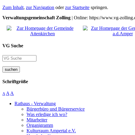
Zum Inhalt
,
zur Navigation
oder
zur Startseite
springen.
Verwaltungsgemeinschaft Zolling
| Online: https://www.vg-zolling.
VG Suche
suchen
Schriftgröße
A
A
A
Rathaus - Verwaltung
Bürgerbüro und Bürgerservice
Was erledige ich wo?
Mitarbeiter
Organigramm
Kulturraum Ampertal e.V.