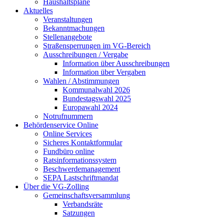
Haushaltspläne
Aktuelles
Veranstaltungen
Bekanntmachungen
Stellenangebote
Straßensperrungen im VG-Bereich
Ausschreibungen / Vergabe
Information über Ausschreibungen
Information über Vergaben
Wahlen / Abstimmungen
Kommunalwahl 2026
Bundestagswahl 2025
Europawahl 2024
Notrufnummern
Behördenservice Online
Online Services
Sicheres Kontaktformular
Fundbüro online
Ratsinformationssystem
Beschwerdemanagement
SEPA Lastschriftmandat
Über die VG-Zolling
Gemeinschaftsversammlung
Verbandsräte
Satzungen