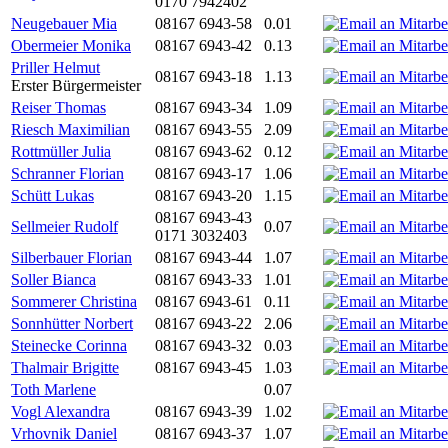
0170 7942402
Neugebauer Mia
08167 6943-58
0.01
Obermeier Monika
08167 6943-42
0.13
Priller Helmut
08167 6943-18
1.13
Erster Bürgermeister
Reiser Thomas
08167 6943-34
1.09
Riesch Maximilian
08167 6943-55
2.09
Rottmüller Julia
08167 6943-62
0.12
Schranner Florian
08167 6943-17
1.06
Schütt Lukas
08167 6943-20
1.15
08167 6943-43
Sellmeier Rudolf
0.07
0171 3032403
Silberbauer Florian
08167 6943-44
1.07
Soller Bianca
08167 6943-33
1.01
Sommerer Christina
08167 6943-61
0.11
Sonnhütter Norbert
08167 6943-22
2.06
Steinecke Corinna
08167 6943-32
0.03
Thalmair Brigitte
08167 6943-45
1.03
Toth Marlene
0.07
Vogl Alexandra
08167 6943-39
1.02
Vrhovnik Daniel
08167 6943-37
1.07