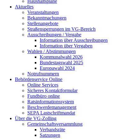
Haushaltspläne
Aktuelles
Veranstaltungen
Bekanntmachungen
Stellenangebote
Straßensperrungen im VG-Bereich
Ausschreibungen / Vergabe
Information über Ausschreibungen
Information über Vergaben
Wahlen / Abstimmungen
Kommunalwahl 2026
Bundestagswahl 2025
Europawahl 2024
Notrufnummern
Behördenservice Online
Online Services
Sicheres Kontaktformular
Fundbüro online
Ratsinformationssystem
Beschwerdemanagement
SEPA Lastschriftmandat
Über die VG-Zolling
Gemeinschaftsversammlung
Verbandsräte
Satzungen