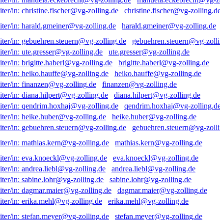
christine.fischer@vg-zolling.d
harald.gmeiner@vg-zolling.de
gebuehren.steuern@vg-zolli
ute.gresser@vg-zolling.de
brigitte.haberl@vg-zolling.de
heiko.hauffe@vg-zolling.de
finanzen@vg-zolling.de
diana.hilpert@vg-zolling.de
qendrim.hoxhaj@vg-zolling.d
heike.huber@vg-zolling.de
gebuehren.steuern@vg-zolli
mathias.kern@vg-zolling.de
eva.knoeckl@vg-zolling.de
andrea.liebl@vg-zolling.de
sabine.lohr@vg-zolling.de
dagmar.maier@vg-zolling.de
erika.mehl@vg-zolling.de
stefan.meyer@vg-zolling.de