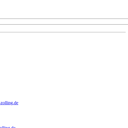
zolling.de
lling.de