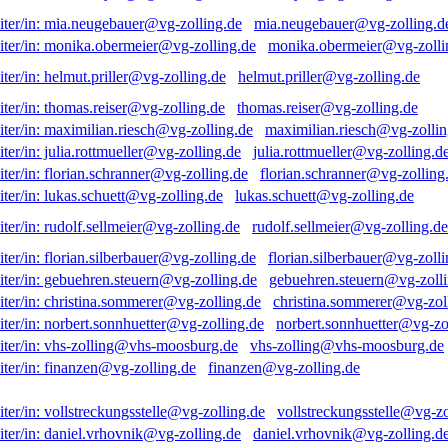
mia.neugebauer@vg-zolling.d
monika.obermeier@vg-zolli
helmut.priller@vg-zolling.de
thomas.reiser@vg-zolling.de
maximilian.riesch@vg-zollin
julia.rottmueller@vg-zolling.d
florian.schranner@vg-zolling
lukas.schuett@vg-zolling.de
rudolf.sellmeier@vg-zolling.de
florian.silberbauer@vg-zolli
gebuehren.steuern@vg-zolli
christina.sommerer@vg-zol
norbert.sonnhuetter@vg-zo
vhs-zolling@vhs-moosburg.de
finanzen@vg-zolling.de
vollstreckungsstelle@vg-zo
daniel.vrhovnik@vg-zolling.d