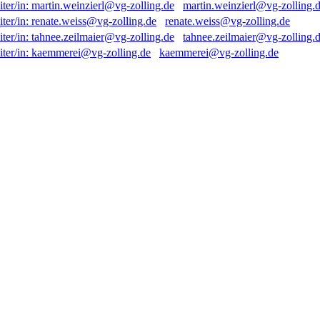
martin.weinzierl@vg-zolling.
renate.weiss@vg-zolling.de
tahnee.zeilmaier@vg-zolling.
kaemmerei@vg-zolling.de