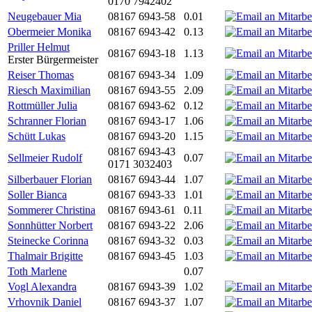
0170 7942402
Neugebauer Mia
08167 6943-58
0.01
Obermeier Monika
08167 6943-42
0.13
Priller Helmut
08167 6943-18
1.13
Erster Bürgermeister
Reiser Thomas
08167 6943-34
1.09
Riesch Maximilian
08167 6943-55
2.09
Rottmüller Julia
08167 6943-62
0.12
Schranner Florian
08167 6943-17
1.06
Schütt Lukas
08167 6943-20
1.15
08167 6943-43
Sellmeier Rudolf
0.07
0171 3032403
Silberbauer Florian
08167 6943-44
1.07
Soller Bianca
08167 6943-33
1.01
Sommerer Christina
08167 6943-61
0.11
Sonnhütter Norbert
08167 6943-22
2.06
Steinecke Corinna
08167 6943-32
0.03
Thalmair Brigitte
08167 6943-45
1.03
Toth Marlene
0.07
Vogl Alexandra
08167 6943-39
1.02
Vrhovnik Daniel
08167 6943-37
1.07