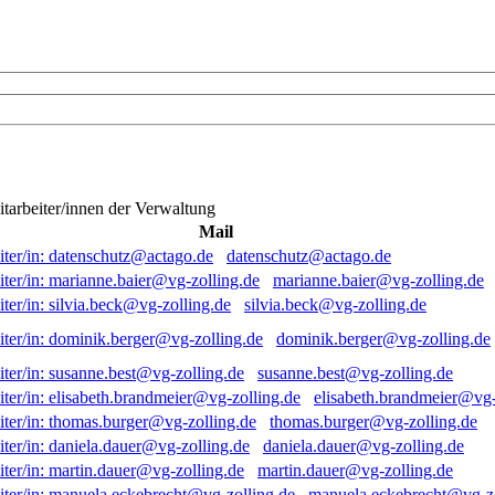
itarbeiter/innen der Verwaltung
Mail
datenschutz@actago.de
marianne.baier@vg-zolling.de
silvia.beck@vg-zolling.de
dominik.berger@vg-zolling.de
susanne.best@vg-zolling.de
elisabeth.brandmeier@vg-
thomas.burger@vg-zolling.de
daniela.dauer@vg-zolling.de
martin.dauer@vg-zolling.de
manuela.eckebrecht@vg-zo