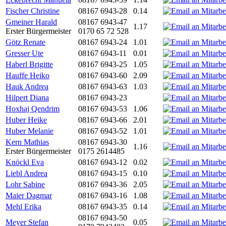
Fischer Christine
08167 6943-28
0.14
Gmeiner Harald
08167 6943-47
1.17
Erster Bürgermeister
0170 65 72 528
Götz Renate
08167 6943-24
1.01
Gresser Ute
08167 6943-11
0.01
Haberl Brigitte
08167 6943-25
1.05
Hauffe Heiko
08167 6943-60
2.09
Hauk Andrea
08167 6943-63
1.03
Hilpert Diana
08167 6943-23
Hoxhaj Qendrim
08167 6943-53
1.06
Huber Heike
08167 6943-66
2.01
Huber Melanie
08167 6943-52
1.01
Kern Mathias
08167 6943-30
1.16
Erster Bürgermeister
0175 2614485
Knöckl Eva
08167 6943-12
0.02
Liebl Andrea
08167 6943-15
0.10
Lohr Sabine
08167 6943-36
2.05
Maier Dagmar
08167 6943-16
1.08
Mehl Erika
08167 6943-35
0.14
08167 6943-50
Meyer Stefan
0.05