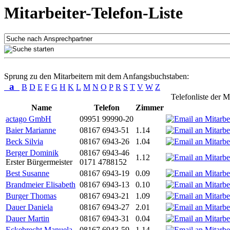
Mitarbeiter-Telefon-Liste
Sprung zu den Mitarbeitern mit dem Anfangsbuchstaben:
a
B
D
E
F
G
H
K
L
M
N
O
P
R
S
T
V
W
Z
Telefonliste der M
Name
Telefon
Zimmer
actago GmbH
09951 99990-20
Baier Marianne
08167 6943-51
1.14
Beck Silvia
08167 6943-26
1.04
Berger Dominik
08167 6943-46
1.12
Erster Bürgermeister
0171 4788152
Best Susanne
08167 6943-19
0.09
Brandmeier Elisabeth
08167 6943-13
0.10
Burger Thomas
08167 6943-21
1.09
Dauer Daniela
08167 6943-27
2.01
Dauer Martin
08167 6943-31
0.04
Eckebrecht Manuela
08167 6943-59
1.14