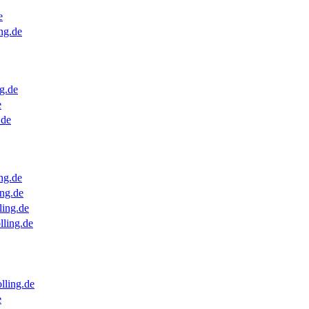
e
ng.de
g.de
e
.de
ng.de
ng.de
ling.de
lling.de
lling.de
e