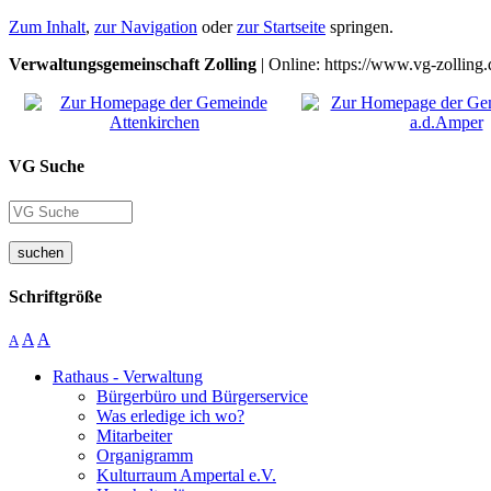
Zum Inhalt
,
zur Navigation
oder
zur Startseite
springen.
Verwaltungsgemeinschaft Zolling
| Online: https://www.vg-zolling.
VG Suche
suchen
Schriftgröße
A
A
A
Rathaus - Verwaltung
Bürgerbüro und Bürgerservice
Was erledige ich wo?
Mitarbeiter
Organigramm
Kulturraum Ampertal e.V.