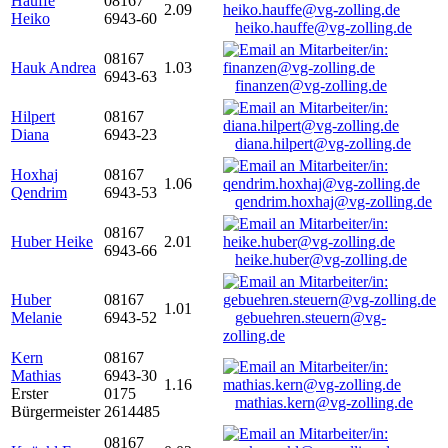
Hauffe
08167
2.09
Heiko
6943-60
heiko.hauffe@vg-zolling.de
08167
Hauk Andrea
1.03
6943-63
finanzen@vg-zolling.de
Hilpert
08167
Diana
6943-23
diana.hilpert@vg-zolling.de
Hoxhaj
08167
1.06
Qendrim
6943-53
qendrim.hoxhaj@vg-zolling.de
08167
Huber Heike
2.01
6943-66
heike.huber@vg-zolling.de
Huber
08167
1.01
Melanie
6943-52
gebuehren.steuern@vg-
zolling.de
Kern
08167
Mathias
6943-30
1.16
Erster
0175
mathias.kern@vg-zolling.de
Bürgermeister
2614485
08167