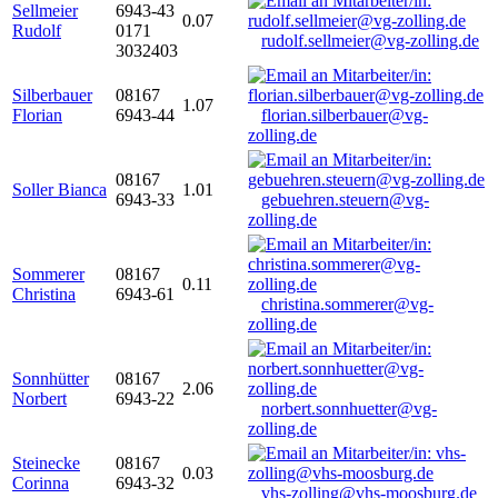
Sellmeier
6943-43
0.07
Rudolf
0171
rudolf.sellmeier@vg-zolling.de
3032403
Silberbauer
08167
1.07
Florian
6943-44
florian.silberbauer@vg-
zolling.de
08167
Soller Bianca
1.01
6943-33
gebuehren.steuern@vg-
zolling.de
Sommerer
08167
0.11
Christina
6943-61
christina.sommerer@vg-
zolling.de
Sonnhütter
08167
2.06
Norbert
6943-22
norbert.sonnhuetter@vg-
zolling.de
Steinecke
08167
0.03
Corinna
6943-32
vhs-zolling@vhs-moosburg.de