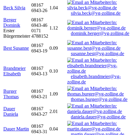
08167
Beck Silvia
1.04
6943-26
silvia.beck@vg-zolling.de
Berger
08167
Dominik
6943-46
1.12
Erster
0171
dominik.berger@vg-zolling.de
Bürgermeister
4788152
08167
Best Susanne
0.09
6943-19
susanne.best@vg-zolling.de
Brandmeier
08167
0.10
Elisabeth
6943-13
elisabeth.brandmeier@vg-
zolling.de
Burger
08167
1.09
Thomas
6943-21
thomas.burger@vg-zolling.de
Dauer
08167
2.01
Daniela
6943-27
daniela.dauer@vg-zolling.de
08167
Dauer Martin
0.04
6943-31
martin.dauer@vg-zolling.de