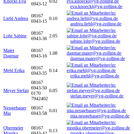
Knöckl Eva
0.02
6943-12
eva.knoeckl@vg-zolling.de
08167
Liebl Andrea
0.10
6943-15
andrea.liebl@vg-zolling.de
08167
Lohr Sabine
2.05
6943-36
sabine.lohr@vg-zolling.de
Maier
08167
1.08
Dagmar
6943-16
dagmar.maier@vg-zolling.de
08167
Mehl Erika
0.14
6943-35
erika.mehl@vg-zolling.de
08167
6943-50
Meyer Stefan
0.05
0170
stefan.meyer@vg-zolling.de
7942402
Neugebauer
08167
0.01
Mia
6943-58
mia.neugebauer@vg-zolling.de
Obermeier
08167
0.13
Monika
6943-42
monika.obermeier@vg-