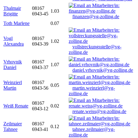
Thalmair
08167
1.03
Brigitte
6943-45
finanzen@vg-zolling.de
Toth Marlene
0.07
Vogl
08167
1.02
Alexandra
6943-39
vollstreckungsstelle@vg-
zolling.de
Vrhovnik
08167
1.07
Daniel
6943-37
daniel.vrhovnik@vg-zolling.de
Weinzierl
08167
0.05
Martin
6943-56
martin.weinzierl@vg-
zolling.de
08167
Weiß Renate
0.02
6943-12
renate.weiss@vg-zolling.de
Zeilmaier
08167
0.12
Tahnee
6943-41
tahnee.zeilmaier@vg-
zolling.de