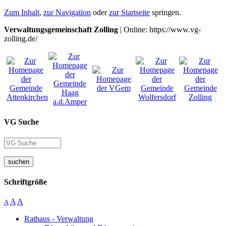
Zum Inhalt
,
zur Navigation
oder
zur Startseite
springen.
Verwaltungsgemeinschaft Zolling
| Online: https://www.vg-
zolling.de/
VG Suche
suchen
Schriftgröße
A
A
A
Rathaus - Verwaltung