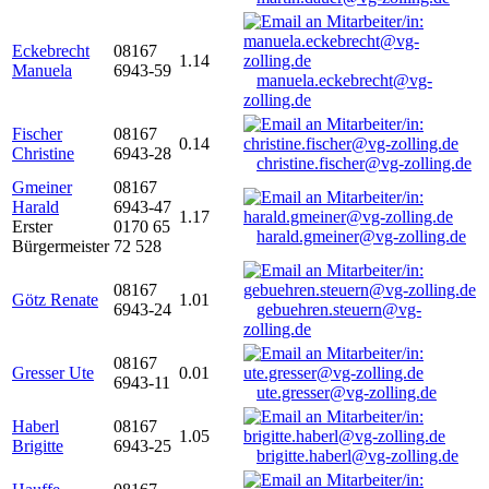
Eckebrecht
08167
1.14
Manuela
6943-59
manuela.eckebrecht@vg-
zolling.de
Fischer
08167
0.14
Christine
6943-28
christine.fischer@vg-zolling.de
Gmeiner
08167
Harald
6943-47
1.17
Erster
0170 65
harald.gmeiner@vg-zolling.de
Bürgermeister
72 528
08167
Götz Renate
1.01
6943-24
gebuehren.steuern@vg-
zolling.de
08167
Gresser Ute
0.01
6943-11
ute.gresser@vg-zolling.de
Haberl
08167
1.05
Brigitte
6943-25
brigitte.haberl@vg-zolling.de