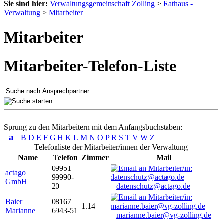
Sie sind hier:
Verwaltungsgemeinschaft Zolling
>
Rathaus -
Verwaltung
>
Mitarbeiter
Mitarbeiter
Mitarbeiter-Telefon-Liste
Sprung zu den Mitarbeitern mit dem Anfangsbuchstaben:
a
B
D
E
F
G
H
K
L
M
N
O
P
R
S
T
V
W
Z
Telefonliste der Mitarbeiter/innen der Verwaltung
Name
Telefon
Zimmer
Mail
09951
actago
99990-
GmbH
20
datenschutz@actago.de
Baier
08167
1.14
Marianne
6943-51
marianne.baier@vg-zolling.de