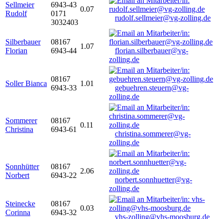
Sellmeier
6943-43
0.07
Rudolf
0171
rudolf.sellmeier@vg-zolling.de
3032403
Silberbauer
08167
1.07
Florian
6943-44
florian.silberbauer@vg-
zolling.de
08167
Soller Bianca
1.01
6943-33
gebuehren.steuern@vg-
zolling.de
Sommerer
08167
0.11
Christina
6943-61
christina.sommerer@vg-
zolling.de
Sonnhütter
08167
2.06
Norbert
6943-22
norbert.sonnhuetter@vg-
zolling.de
Steinecke
08167
0.03
Corinna
6943-32
vhs-zolling@vhs-moosburg.de