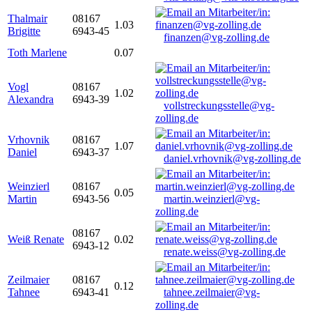
Thalmair
08167
1.03
Brigitte
6943-45
finanzen@vg-zolling.de
Toth Marlene
0.07
Vogl
08167
1.02
Alexandra
6943-39
vollstreckungsstelle@vg-
zolling.de
Vrhovnik
08167
1.07
Daniel
6943-37
daniel.vrhovnik@vg-zolling.de
Weinzierl
08167
0.05
Martin
6943-56
martin.weinzierl@vg-
zolling.de
08167
Weiß Renate
0.02
6943-12
renate.weiss@vg-zolling.de
Zeilmaier
08167
0.12
Tahnee
6943-41
tahnee.zeilmaier@vg-
zolling.de