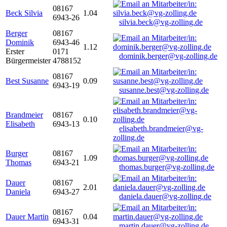
08167
Beck Silvia
1.04
6943-26
silvia.beck@vg-zolling.de
Berger
08167
Dominik
6943-46
1.12
Erster
0171
dominik.berger@vg-zolling.de
Bürgermeister
4788152
08167
Best Susanne
0.09
6943-19
susanne.best@vg-zolling.de
Brandmeier
08167
0.10
Elisabeth
6943-13
elisabeth.brandmeier@vg-
zolling.de
Burger
08167
1.09
Thomas
6943-21
thomas.burger@vg-zolling.de
Dauer
08167
2.01
Daniela
6943-27
daniela.dauer@vg-zolling.de
08167
Dauer Martin
0.04
6943-31
martin.dauer@vg-zolling.de