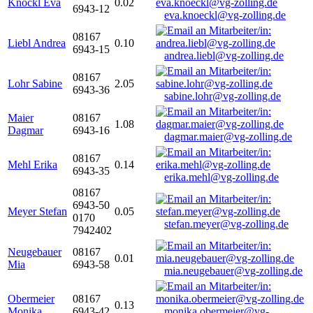
Knöckl Eva
0.02
6943-12
eva.knoeckl@vg-zolling.de
08167
Liebl Andrea
0.10
6943-15
andrea.liebl@vg-zolling.de
08167
Lohr Sabine
2.05
6943-36
sabine.lohr@vg-zolling.de
Maier
08167
1.08
Dagmar
6943-16
dagmar.maier@vg-zolling.de
08167
Mehl Erika
0.14
6943-35
erika.mehl@vg-zolling.de
08167
6943-50
Meyer Stefan
0.05
0170
stefan.meyer@vg-zolling.de
7942402
Neugebauer
08167
0.01
Mia
6943-58
mia.neugebauer@vg-zolling.de
Obermeier
08167
0.13
Monika
6943-42
monika.obermeier@vg-