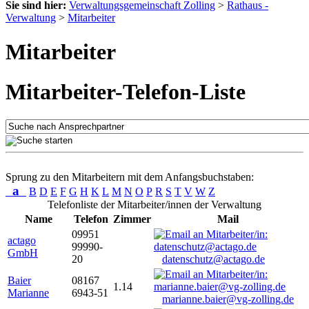
Sie sind hier:
Verwaltungsgemeinschaft Zolling
>
Rathaus -
Verwaltung
>
Mitarbeiter
Mitarbeiter
Mitarbeiter-Telefon-Liste
Sprung zu den Mitarbeitern mit dem Anfangsbuchstaben:
a
B
D
E
F
G
H
K
L
M
N
O
P
R
S
T
V
W
Z
Telefonliste der Mitarbeiter/innen der Verwaltung
Name
Telefon
Zimmer
Mail
09951
actago
99990-
GmbH
20
datenschutz@actago.de
Baier
08167
1.14
Marianne
6943-51
marianne.baier@vg-zolling.de