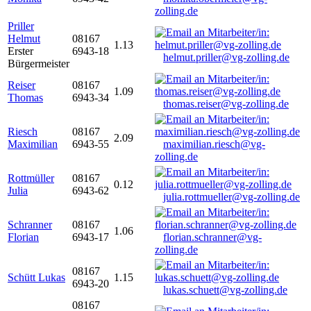
zolling.de
Priller
Helmut
08167
1.13
Erster
6943-18
helmut.priller@vg-zolling.de
Bürgermeister
Reiser
08167
1.09
Thomas
6943-34
thomas.reiser@vg-zolling.de
Riesch
08167
2.09
Maximilian
6943-55
maximilian.riesch@vg-
zolling.de
Rottmüller
08167
0.12
Julia
6943-62
julia.rottmueller@vg-zolling.de
Schranner
08167
1.06
Florian
6943-17
florian.schranner@vg-
zolling.de
08167
Schütt Lukas
1.15
6943-20
lukas.schuett@vg-zolling.de
08167