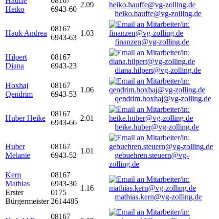
Hauffe
08167
2.09
Heiko
6943-60
heiko.hauffe@vg-zolling.de
08167
Hauk Andrea
1.03
6943-63
finanzen@vg-zolling.de
Hilpert
08167
Diana
6943-23
diana.hilpert@vg-zolling.de
Hoxhaj
08167
1.06
Qendrim
6943-53
qendrim.hoxhaj@vg-zolling.de
08167
Huber Heike
2.01
6943-66
heike.huber@vg-zolling.de
Huber
08167
1.01
Melanie
6943-52
gebuehren.steuern@vg-
zolling.de
Kern
08167
Mathias
6943-30
1.16
Erster
0175
mathias.kern@vg-zolling.de
Bürgermeister
2614485
08167