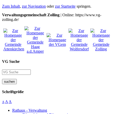
Zum Inhalt
,
zur Navigation
oder
zur Startseite
springen.
Verwaltungsgemeinschaft Zolling
| Online: https://www.vg-
zolling.de/
VG Suche
suchen
Schriftgröße
A
A
A
Rathaus - Verwaltung