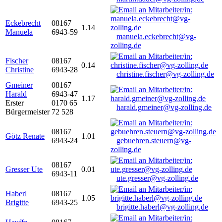
Eckebrecht
08167
1.14
Manuela
6943-59
manuela.eckebrecht@vg-
zolling.de
Fischer
08167
0.14
Christine
6943-28
christine.fischer@vg-zolling.de
Gmeiner
08167
Harald
6943-47
1.17
Erster
0170 65
harald.gmeiner@vg-zolling.de
Bürgermeister
72 528
08167
Götz Renate
1.01
6943-24
gebuehren.steuern@vg-
zolling.de
08167
Gresser Ute
0.01
6943-11
ute.gresser@vg-zolling.de
Haberl
08167
1.05
Brigitte
6943-25
brigitte.haberl@vg-zolling.de