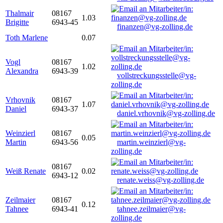
Thalmair
08167
1.03
Brigitte
6943-45
finanzen@vg-zolling.de
Toth Marlene
0.07
Vogl
08167
1.02
Alexandra
6943-39
vollstreckungsstelle@vg-
zolling.de
Vrhovnik
08167
1.07
Daniel
6943-37
daniel.vrhovnik@vg-zolling.de
Weinzierl
08167
0.05
Martin
6943-56
martin.weinzierl@vg-
zolling.de
08167
Weiß Renate
0.02
6943-12
renate.weiss@vg-zolling.de
Zeilmaier
08167
0.12
Tahnee
6943-41
tahnee.zeilmaier@vg-
zolling.de