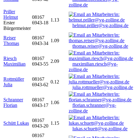
zolling.de
Priller
Helmut
08167
1.13
Erster
6943-18
helmut.priller@vg-zolling.de
Bürgermeister
Reiser
08167
1.09
Thomas
6943-34
thomas.reiser@vg-zolling.de
Riesch
08167
2.09
Maximilian
6943-55
maximilian.riesch@vg-
zolling.de
Rottmüller
08167
0.12
Julia
6943-62
julia.rottmueller@vg-zolling.de
Schranner
08167
1.06
Florian
6943-17
florian.schranner@vg-
zolling.de
08167
Schütt Lukas
1.15
6943-20
lukas.schuett@vg-zolling.de
08167