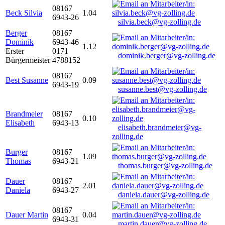
08167
Beck Silvia
1.04
6943-26
silvia.beck@vg-zolling.de
Berger
08167
Dominik
6943-46
1.12
Erster
0171
dominik.berger@vg-zolling.de
Bürgermeister
4788152
08167
Best Susanne
0.09
6943-19
susanne.best@vg-zolling.de
Brandmeier
08167
0.10
Elisabeth
6943-13
elisabeth.brandmeier@vg-
zolling.de
Burger
08167
1.09
Thomas
6943-21
thomas.burger@vg-zolling.de
Dauer
08167
2.01
Daniela
6943-27
daniela.dauer@vg-zolling.de
08167
Dauer Martin
0.04
6943-31
martin.dauer@vg-zolling.de