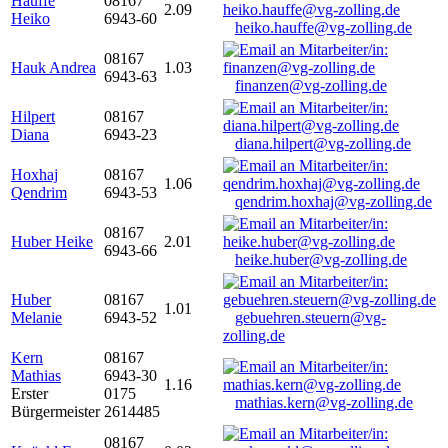
Hauffe
08167
2.09
Heiko
6943-60
heiko.hauffe@vg-zolling.de
08167
Hauk Andrea
1.03
6943-63
finanzen@vg-zolling.de
Hilpert
08167
Diana
6943-23
diana.hilpert@vg-zolling.de
Hoxhaj
08167
1.06
Qendrim
6943-53
qendrim.hoxhaj@vg-zolling.de
08167
Huber Heike
2.01
6943-66
heike.huber@vg-zolling.de
Huber
08167
1.01
Melanie
6943-52
gebuehren.steuern@vg-
zolling.de
Kern
08167
Mathias
6943-30
1.16
Erster
0175
mathias.kern@vg-zolling.de
Bürgermeister
2614485
08167