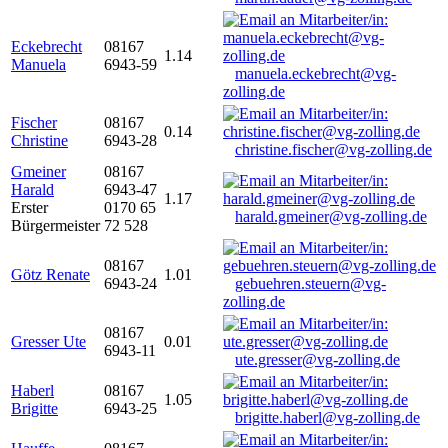
Eckebrecht
08167
1.14
Manuela
6943-59
manuela.eckebrecht@vg-
zolling.de
Fischer
08167
0.14
Christine
6943-28
christine.fischer@vg-zolling.de
Gmeiner
08167
Harald
6943-47
1.17
Erster
0170 65
harald.gmeiner@vg-zolling.de
Bürgermeister
72 528
08167
Götz Renate
1.01
6943-24
gebuehren.steuern@vg-
zolling.de
08167
Gresser Ute
0.01
6943-11
ute.gresser@vg-zolling.de
Haberl
08167
1.05
Brigitte
6943-25
brigitte.haberl@vg-zolling.de