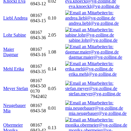
Knöckl Eva
0.02
6943-12
eva.knoeckl@vg-zolling.de
08167
Liebl Andrea
0.10
6943-15
andrea.liebl@vg-zolling.de
08167
Lohr Sabine
2.05
6943-36
sabine.lohr@vg-zolling.de
Maier
08167
1.08
Dagmar
6943-16
dagmar.maier@vg-zolling.de
08167
Mehl Erika
0.14
6943-35
erika.mehl@vg-zolling.de
08167
6943-50
Meyer Stefan
0.05
0170
stefan.meyer@vg-zolling.de
7942402
Neugebauer
08167
0.01
Mia
6943-58
mia.neugebauer@vg-zolling.de
Obermeier
08167
0.13
Monika
6943-42
monika.obermeier@vg-