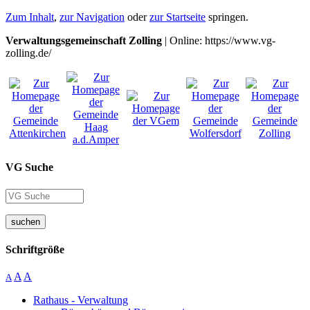
Zum Inhalt
,
zur Navigation
oder
zur Startseite
springen.
Verwaltungsgemeinschaft Zolling
| Online: https://www.vg-
zolling.de/
VG Suche
suchen
Schriftgröße
A
A
A
Rathaus - Verwaltung