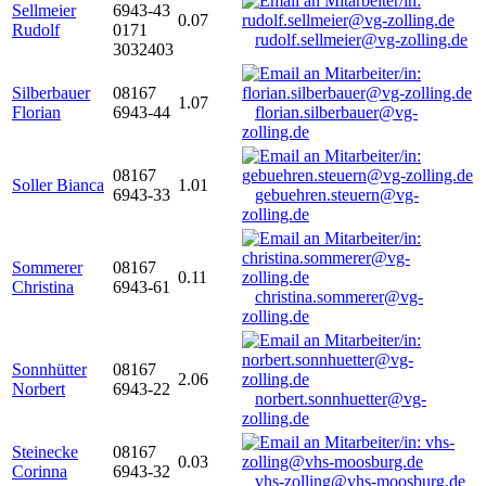
Sellmeier
6943-43
0.07
Rudolf
0171
rudolf.sellmeier@vg-zolling.de
3032403
Silberbauer
08167
1.07
Florian
6943-44
florian.silberbauer@vg-
zolling.de
08167
Soller Bianca
1.01
6943-33
gebuehren.steuern@vg-
zolling.de
Sommerer
08167
0.11
Christina
6943-61
christina.sommerer@vg-
zolling.de
Sonnhütter
08167
2.06
Norbert
6943-22
norbert.sonnhuetter@vg-
zolling.de
Steinecke
08167
0.03
Corinna
6943-32
vhs-zolling@vhs-moosburg.de