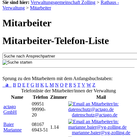
Sie sind hier:
Verwaltungsgemeinschaft Zolling
>
Rathaus -
Verwaltung
>
Mitarbeiter
Mitarbeiter
Mitarbeiter-Telefon-Liste
Sprung zu den Mitarbeitern mit dem Anfangsbuchstaben:
a
B
D
E
F
G
H
K
L
M
N
O
P
R
S
T
V
W
Z
Telefonliste der Mitarbeiter/innen der Verwaltung
Name
Telefon
Zimmer
Mail
09951
actago
99990-
GmbH
20
datenschutz@actago.de
Baier
08167
1.14
Marianne
6943-51
marianne.baier@vg-zolling.de