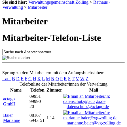
Sie sind hier:
Verwaltungsgemeinschaft Zolling
>
Rathaus -
Verwaltung
>
Mitarbeiter
Mitarbeiter
Mitarbeiter-Telefon-Liste
Sprung zu den Mitarbeitern mit dem Anfangsbuchstaben:
a
B
D
E
F
G
H
K
L
M
N
O
P
R
S
T
V
W
Z
Telefonliste der Mitarbeiter/innen der Verwaltung
Name
Telefon
Zimmer
Mail
09951
actago
99990-
GmbH
20
datenschutz@actago.de
Baier
08167
1.14
Marianne
6943-51
marianne.baier@vg-zolling.de