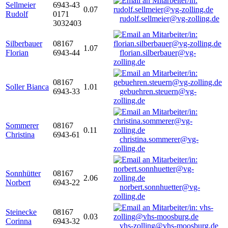
Sellmeier
6943-43
0.07
Rudolf
0171
rudolf.sellmeier@vg-zolling.de
3032403
Silberbauer
08167
1.07
Florian
6943-44
florian.silberbauer@vg-
zolling.de
08167
Soller Bianca
1.01
6943-33
gebuehren.steuern@vg-
zolling.de
Sommerer
08167
0.11
Christina
6943-61
christina.sommerer@vg-
zolling.de
Sonnhütter
08167
2.06
Norbert
6943-22
norbert.sonnhuetter@vg-
zolling.de
Steinecke
08167
0.03
Corinna
6943-32
vhs-zolling@vhs-moosburg.de