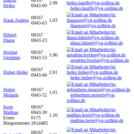
Hauffe
08167
2.09
Heiko
6943-60
heiko.hauffe@vg-zolling.de
08167
Hauk Andrea
1.03
6943-63
finanzen@vg-zolling.de
Hilpert
08167
Diana
6943-23
diana.hilpert@vg-zolling.de
Hoxhaj
08167
1.06
Qendrim
6943-53
qendrim.hoxhaj@vg-zolling.de
08167
Huber Heike
2.01
6943-66
heike.huber@vg-zolling.de
Huber
08167
1.01
Melanie
6943-52
gebuehren.steuern@vg-
zolling.de
Kern
08167
Mathias
6943-30
1.16
Erster
0175
mathias.kern@vg-zolling.de
Bürgermeister
2614485
08167