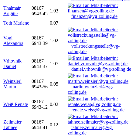
Thalmair
08167
1.03
Brigitte
6943-45
finanzen@vg-zolling.de
Toth Marlene
0.07
Vogl
08167
1.02
Alexandra
6943-39
vollstreckungsstelle@vg-
zolling.de
Vrhovnik
08167
1.07
Daniel
6943-37
daniel.vrhovnik@vg-zolling.de
Weinzierl
08167
0.05
Martin
6943-56
martin.weinzierl@vg-
zolling.de
08167
Weiß Renate
0.02
6943-12
renate.weiss@vg-zolling.de
Zeilmaier
08167
0.12
Tahnee
6943-41
tahnee.zeilmaier@vg-
zolling.de