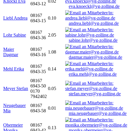
Knöckl Eva
0.02
6943-12
eva.knoeckl@vg-zolling.de
08167
Liebl Andrea
0.10
6943-15
andrea.liebl@vg-zolling.de
08167
Lohr Sabine
2.05
6943-36
sabine.lohr@vg-zolling.de
Maier
08167
1.08
Dagmar
6943-16
dagmar.maier@vg-zolling.de
08167
Mehl Erika
0.14
6943-35
erika.mehl@vg-zolling.de
08167
6943-50
Meyer Stefan
0.05
0170
stefan.meyer@vg-zolling.de
7942402
Neugebauer
08167
0.01
Mia
6943-58
mia.neugebauer@vg-zolling.de
Obermeier
08167
0.13
Monika
6943-42
monika.obermeier@vg-