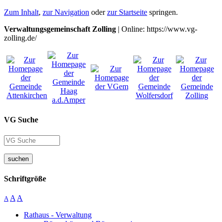
Zum Inhalt
,
zur Navigation
oder
zur Startseite
springen.
Verwaltungsgemeinschaft Zolling
| Online: https://www.vg-
zolling.de/
VG Suche
suchen
Schriftgröße
A
A
A
Rathaus - Verwaltung