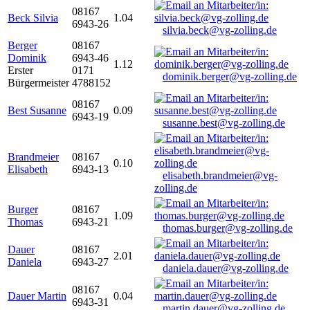
08167
Beck Silvia
1.04
6943-26
silvia.beck@vg-zolling.de
Berger
08167
Dominik
6943-46
1.12
Erster
0171
dominik.berger@vg-zolling.de
Bürgermeister
4788152
08167
Best Susanne
0.09
6943-19
susanne.best@vg-zolling.de
Brandmeier
08167
0.10
Elisabeth
6943-13
elisabeth.brandmeier@vg-
zolling.de
Burger
08167
1.09
Thomas
6943-21
thomas.burger@vg-zolling.de
Dauer
08167
2.01
Daniela
6943-27
daniela.dauer@vg-zolling.de
08167
Dauer Martin
0.04
6943-31
martin.dauer@vg-zolling.de