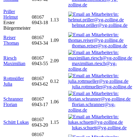
zolling.de
Priller
Helmut
08167
1.13
Erster
6943-18
helmut.priller@vg-zolling.de
Bürgermeister
Reiser
08167
1.09
Thomas
6943-34
thomas.reiser@vg-zolling.de
Riesch
08167
2.09
Maximilian
6943-55
maximilian.riesch@vg-
zolling.de
Rottmüller
08167
0.12
Julia
6943-62
julia.rottmueller@vg-zolling.de
Schranner
08167
1.06
Florian
6943-17
florian.schranner@vg-
zolling.de
08167
Schütt Lukas
1.15
6943-20
lukas.schuett@vg-zolling.de
08167