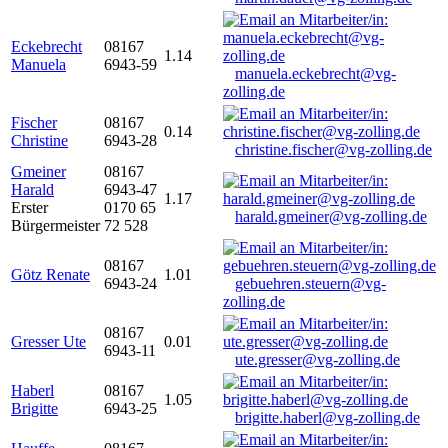
Eckebrecht
08167
1.14
Manuela
6943-59
manuela.eckebrecht@vg-
zolling.de
Fischer
08167
0.14
Christine
6943-28
christine.fischer@vg-zolling.de
Gmeiner
08167
Harald
6943-47
1.17
Erster
0170 65
harald.gmeiner@vg-zolling.de
Bürgermeister
72 528
08167
Götz Renate
1.01
6943-24
gebuehren.steuern@vg-
zolling.de
08167
Gresser Ute
0.01
6943-11
ute.gresser@vg-zolling.de
Haberl
08167
1.05
Brigitte
6943-25
brigitte.haberl@vg-zolling.de